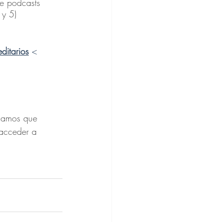
de podcasts 
y 5) 
ditarios
< 
damos que 
 acceder a 