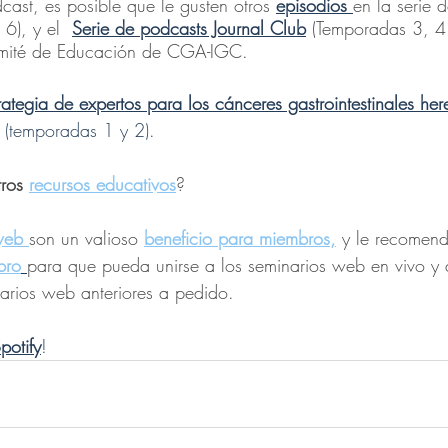
dcast, es posible que le gusten otros 
episodios 
en la serie 
), y el 
Serie de podcasts Journal Club
 (Temporadas 3, 4 
omité de Educación de CGA-IGC.
rategia de expertos para los cánceres gastrointestinales here
 (temporadas 1 y 2). 
ros 
recursos educativos
?
web
son un valioso 
beneficio para miembros
,
 y le recomen
bro
para que pueda unirse a los seminarios web en vivo y
narios web anteriores a pedido. 
potify
! 