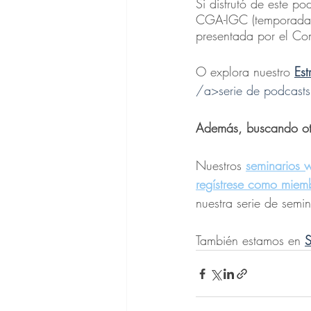
Si disfrutó de este po
CGA-IGC (temporada 6
presentada por el C
O explora nuestro
Est
/a>serie de podcasts
Además, buscando ot
Nuestros 
seminarios 
regístrese como miem
nuestra serie de semi
También estamos en 
S