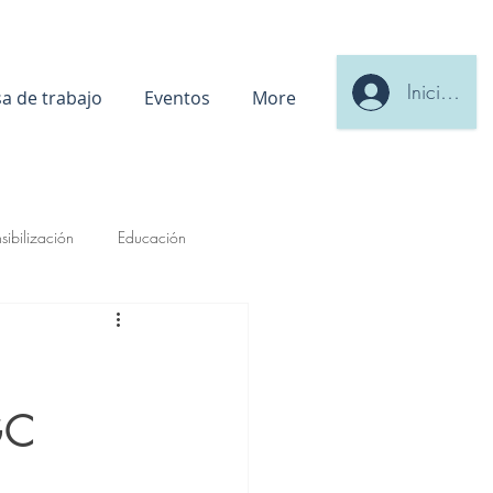
Iniciar ses
sa de trabajo
Eventos
More
sibilización
Educación
GC