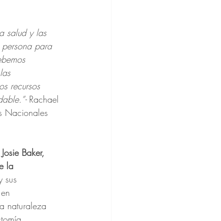
a salud y las 
a persona para 
debemos 
las 
os recursos 
dable.”-
 Rachael 
s Nacionales 
 
Josie Baker, 
 la 
y sus 
 en 
a naturaleza 
ctomía 