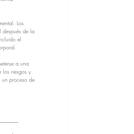
mental. Los 
l después de la 
ncluido el 
rporal. 
eterse a una 
 los riesgos y 
s un proceso de 
_______