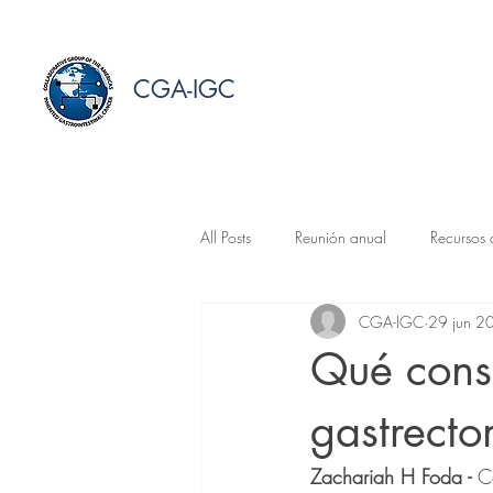
CGA-IGC
All Posts
Reunión anual
Recursos 
CGA-IGC
29 jun 2
Investigación médica
Qué consi
gastrect
Zachariah H Foda - 
C