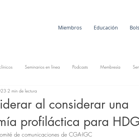
Miembros
Educación
Bol
clínicos
Seminarios en línea
Podcasts
Membresía
Sen
023
2 min de lectura
derar al considerar una
omía profiláctica para HD
omité de comunicaciones de CGA-IGC 