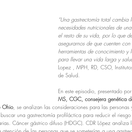
“Una gastrectomía total cambia l
necesidades nutricionales de un
el resto de su vida, por lo que 
asegurarnos de que cuenten con 
herramientas de conocimiento y l
para llevar una vida larga y salu
Lopez , MPH, RD, CSO, Instituto
de Salud.
En este episodio, presentado por
MS, CGC, consejera genética de
e Ohio
, se analizan las consideraciones para las personas 
buscar una gastrectomía profiláctica para reducir el riesgo
arias. Cáncer gástrico difuso (HDGC). CDR López analiza l
 la atención de las personas que se someterían a una gastre