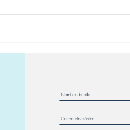
Seminario web conjunto con
NASPGHAN: Síndrome de
deficiencia de reparación de
desajuste constitucional