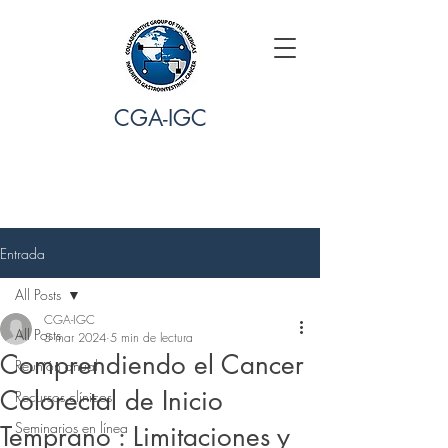
CGA-IGC
Entrada
All Posts
CGA-IGC
All Posts
5 mar 2024
5 min de lectura
Comprendiendo el Cancer
Reunión anual
Colorectal de Inicio
Recursos clínicos
Seminarios en línea
Temprano : Limitaciones y